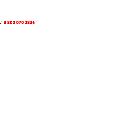
у:
8 800 070 2836