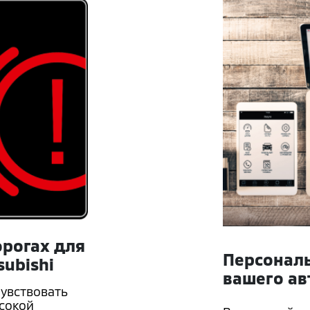
орогах для
Персональ
ubishi
вашего ав
чувствовать
ысокой