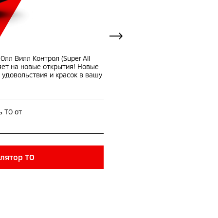
лл Вилл Контрол (Super All
яет на новые открытия! Новые
 удовольствия и красок в вашу
ь ТО от
лятор ТО