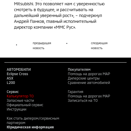
Mitsubishi. Это позволяет нам с уверенностью
смотреть в будущее, и рассчитывать на
дальнейший уверенный рост», – подчеркнул
Андрей Панков, главный исполнительный
директор компании «ММС Рус».
предыдущая
следующая
новость
новость
АВТОМОБИЛИ
Покупателям
Eclipse Cross
Помощь на дорогах MAP
ASX
Дилерские центры
L200
Сравнение автомобилей
Сервис
Гарантия
Калькулятор ТО
Помощь на дорогах MAP
Запасные части
Записаться на ТО
Официальный сервис
Инструкции
Как стать дилером/сервисным
партнером
Юридическая информация