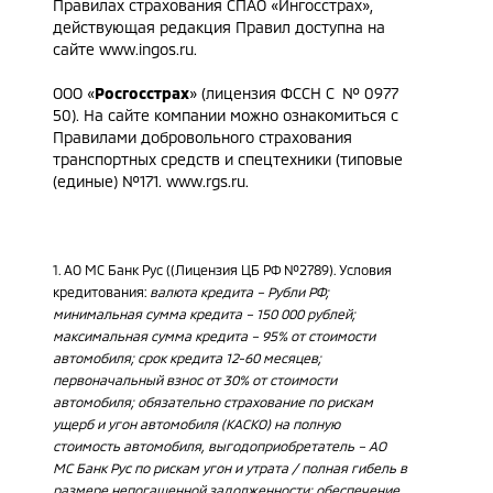
Правилах страхования СПАО «Ингосстрах»,
действующая редакция Правил доступна на
сайте
www.ingos.ru
.
ООО «
Росгосстрах
» (лицензия ФССН C № 0977
50). На сайте компании можно ознакомиться с
Правилами добровольного страхования
транспортных средств и спецтехники (типовые
(единые) №171.
www.rgs.ru
.
1. АО МС Банк Рус ((Лицензия ЦБ РФ №2789). Условия
кредитования:
валюта кредита – Рубли РФ;
минимальная сумма кредита – 150 000 рублей;
максимальная сумма кредита – 95% от стоимости
автомобиля; срок кредита 12-60 месяцев;
первоначальный взнос от 30% от стоимости
автомобиля; обязательно страхование по рискам
ущерб и угон автомобиля (КАСКО) на полную
стоимость автомобиля, выгодоприобретатель – АО
МС Банк Рус по рискам угон и утрата / полная гибель в
размере непогашенной задолженности; обеспечение