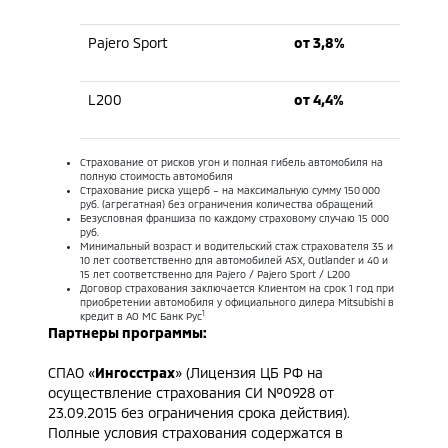
Pajero Sport
от 3,8%
L200
от 4,4%
Страхование от рисков угон и полная гибель автомобиля на
полную стоимость автомобиля
Страхование риска ущерб – на максимальную сумму 150 000
руб. (агрегатная) без ограничения количества обращений
Безусловная франшиза по каждому страховому случаю 15 000
руб.
Минимальный возраст и водительский стаж страхователя 35 и
10 лет соответственно для автомобилей ASX, Outlander и 40 и
15 лет соответственно для Pajero / Pajero Sport / L200
Договор страхования заключается Клиентом на срок 1 год при
приобретении автомобиля у официального дилера Mitsubishi в
1
кредит в АО МС Банк Рус
Партнеры программы:
СПАО «
Ингосстрах
» (Лицензия ЦБ РФ на
осуществление страхования СИ №0928 от
23.09.2015 без ограничения срока действия).
Полные условия страхования содержатся в