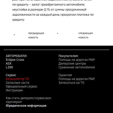
по кредиту – залог приобретаемого автомобиля;
неустойка в размере 0,1% от суммы просроченной
задолженности за каждый день просрочки платежа по
кредиту.
предыдущая
следующая
новость
новость
АВТОМОБИЛИ
Покупателям
Eclipse Cross
Помощь на дорогах MAP
ASX
Дилерские центры
L200
Сравнение автомобилей
Сервис
Гарантия
Калькулятор ТО
Помощь на дорогах MAP
Запасные части
Записаться на ТО
Официальный сервис
Инструкции
Как стать дилером/сервисным
партнером
Юридическая информация