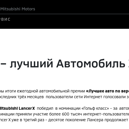
itsubishi Motors
РВИС
X – лучший Автомобиль 
ены итоги ежегодной автомобильной премии
«
Лучшее авто по вер
оследних трёх месяцев пользователи сети Интернет голосовали 
itsubishi Lancer Х
победил в номинации «Гольф класс» - за авт
инации приняли участие более 600 тысяч интернет-пользователей
ancer X уже в третий раз - десятое поколение Лансера продолжа