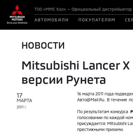
ТОО «ММС Каз» — Официальный дистрибьютор M
АВТОМОБИЛИ
ПОКУПАТЕЛЯМ
СЕ
НОВОСТИ
Mitsubishi Lancer 
версии Рунета
17
16 марта 2011 года подвед
Авто@Mail.Ru
. В течение п
МАРТА
2011
Г.
По результатам конкурса
M
голосовании по каждой ном
присуждается Mitsubishi L
престижными призами.