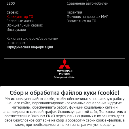
L200
Сравнение автомобилей
Сервис
Гарантия
Калькулятор ТО
Помощь на дорогах MAP
Запасные части
Записаться на ТО
Официальный сервис
Инструкции
Как стать дилером/сервисным
партнером
Юридическая информация
Сбор и обработка файлов куки (cookie)
MITSUBISHI MOTORS В СОЦИАЛЬНЫХ СЕТЯХ
Мы используем файлы cookie, чтобы обеспечивать правильную работу
нашего сайта, персонализировать рекламные объявления и другие
материалы, обеспечивать работу функций социальных сетей и
анализировать сетевой трафик. Используя данный сайт, Пользователь в
Данный интернет-сайт носит информационный характер и не является публичной
соответствии с Законом РК «О персональных данных и их защите» дает
офертой. Для получения подробной информации обращайтесь в официальные
свое безусловное согласие на сбор и обработку своих cookie-файлов, а
дилерские центры автомобилей MITSUBISHI или по телефону 8 800 070 7000. © ТОО
также, при необходимости, на их трансграничную передачу.
«ММС Каз». 2026.