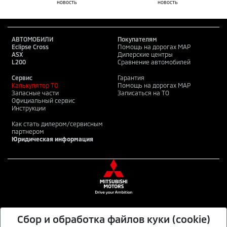
новость
новость
АВТОМОБИЛИ
Покупателям
Eclipse Cross
Помощь на дорогах MAP
ASX
Дилерские центры
L200
Сравнение автомобилей
Сервис
Гарантия
Калькулятор ТО
Помощь на дорогах MAP
Запасные части
Записаться на ТО
Официальный сервис
Инструкции
Как стать дилером/сервисным
партнером
Юридическая информация
Сбор и обработка файлов куки (cookie)
MITSUBISHI MOTORS В СОЦИАЛЬНЫХ СЕТЯХ