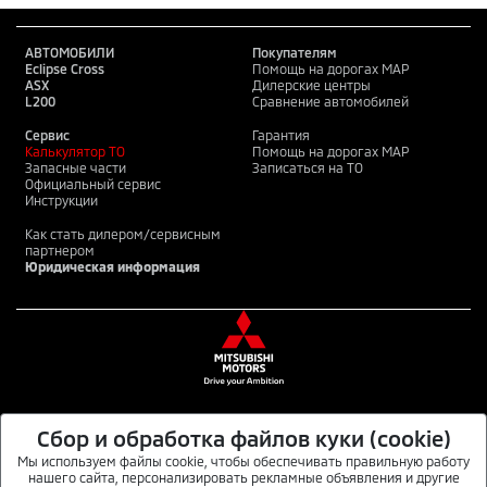
АВТОМОБИЛИ
Покупателям
Eclipse Cross
Помощь на дорогах MAP
ASX
Дилерские центры
L200
Сравнение автомобилей
Сервис
Гарантия
Калькулятор ТО
Помощь на дорогах MAP
Запасные части
Записаться на ТО
Официальный сервис
Инструкции
Как стать дилером/сервисным
партнером
Юридическая информация
Сбор и обработка файлов куки (cookie)
MITSUBISHI MOTORS В СОЦИАЛЬНЫХ СЕТЯХ
Мы используем файлы cookie, чтобы обеспечивать правильную работу
нашего сайта, персонализировать рекламные объявления и другие