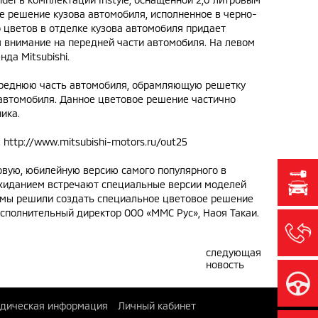
е решение кузова автомобиля, исполненное в черно-
 цветов в отделке кузова автомобиля придает
я внимание на передней части автомобиля. На левом
да Mitsubishi.
переднюю часть автомобиля, обрамляющую решетку
автомобиля. Данное цветовое решение частично
ика.
:
http://www.mitsubishi-motors.ru/out25
овую, юбилейную версию самого популярного в
 ожиданием встречают специальные версии моделей
ов, мы решили создать специальное цветовое решение
 исполнительный директор ООО «ММС Рус», Наоя Такаи.
следующая
новость
дическая информация
Личный кабинет