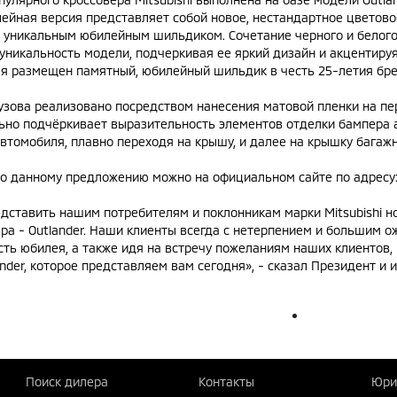
йная версия представляет собой новое, нестандартное цветово
 уникальным юбилейным шильдиком. Сочетание черного и белого
уникальность модели, подчеркивая ее яркий дизайн и акцентиру
 размещен памятный, юбилейный шильдик в честь 25-летия брен
узова реализовано посредством нанесения матовой пленки на 
льно подчёркивает выразительность элементов отделки бампера 
автомобиля, плавно переходя на крышу, и далее на крышку багажн
по данному предложению можно на официальном сайте по адресу
дставить нашим потребителям и поклонникам марки Mitsubishi н
вера - Outlander. Наши клиенты всегда с нетерпением и большим
в честь юбилея, а также идя на встречу пожеланиям наших клиент
ander, которое представляем вам сегодня», - сказал Президент и
Поиск дилера
Контакты
Юри