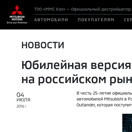
ТОО «ММС Каз» — Официальный дистрибьютор M
АВТОМОБИЛИ
ПОКУПАТЕЛЯМ
СЕ
НОВОСТИ
Юбилейная версия 
на российском ры
04
В честь 25-летия официаль
автомобилей Mitsubishi в Р
ИЮЛЯ
Outlander, которая поступит
2016
Г.