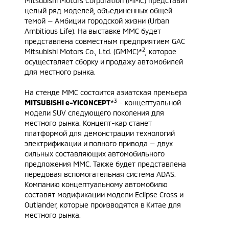
Mitsubishi Motors Corporation (MMC) представит
целый ряд моделей, объединенных общей
темой — Амбиции городской жизни (Urban
Ambitious Life). На выставке MMC будет
представлена совместным предприятием GAC
2
Mitsubishi Motors Co., Ltd. (GMMC)*
, которое
осуществляет сборку и продажу автомобилей
для местного рынка.
На стенде MMC состоится азиатская премьера
3
MITSUBISHI e-YiCONCEPT
*
- концептуальной
модели SUV следующего поколения для
местного рынка. Концепт-кар станет
платформой для демонстрации технологий
электрификации и полного привода — двух
сильных составляющих автомобильного
предложения MMC. Также будет представлена
передовая вспомогательная система ADAS.
Компанию концептуальному автомобилю
составят модификации модели Eclipse Cross и
Outlander, которые производятся в Китае для
местного рынка.