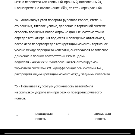
можно перевести как «сильный, прочный, долговечный»,
и одновременно обозначение «毅», то есть «прекрасный».
*4 - Анализируя угол поворота рулевого колеса, степень
отклонения, тяговое усилие, давление в тормозной системе,
скорость вращения колес и прочие данные, система точно
определяет намерения водителя и поведение автомобиля,
после чего перераспределяет крутящий момент и тормозное
усилие между передними колесами, обеспечивая безопасное
движение в полном соответствии с командами
водителя.
Lancer Evolution
X
оснащается активируемой
тормозами системой AYC и дифференциалом системы AYC,
распределяющим крутящий момент между задними колесами.
*5 - Повышает курсовую устойчивость автомобиля
на скользкой дороге или при резких поворотах рулевого
колеса.
предыдущая
следующая
новость
новость