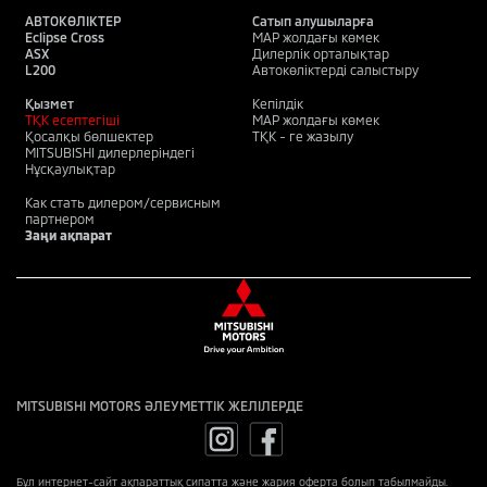
АВТОКӨЛІКТЕР
Сатып алушыларға
Eclipse Cross
MAP жолдағы көмек
ASX
Дилерлік орталықтар
L200
Автокөліктерді салыстыру
Қызмет
Кепілдік
ТҚК есептегіші
MAP жолдағы көмек
Қосалқы бөлшектер
ТҚК - ге жазылу
MITSUBISHI дилерлеріндегі
Нұсқаулықтар
Как стать дилером/сервисным
партнером
Заңи ақпарат
MITSUBISHI MOTORS ӘЛЕУМЕТТІК ЖЕЛІЛЕРДЕ
Бұл интернет-сайт ақпараттық сипатта және жария оферта болып табылмайды.