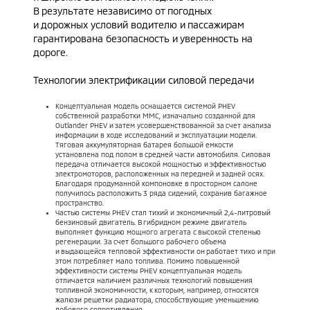
В результате независимо от погодных
и дорожных условий водителю и пассажирам
гарантирована безопасность и уверенность на
дороге.
Технологии электрификации силовой передачи
Концептуальная модель оснащается системой PHEV
собственной разработки MMC, изначально созданной для
Outlander PHEV и затем усовершенствованной за счет анализа
информации в ходе исследований и эксплуатации модели.
Тяговая аккумуляторная батарея большой емкости
установлена под полом в средней части автомобиля. Силовая
передача отличается высокой мощностью и эффективностью
электромоторов, расположенных на передней и задней осях.
Благодаря продуманной компоновке в просторном салоне
получилось расположить 3 ряда сидений, сохранив багажное
пространство.
Частью системы PHEV стал тихий и экономичный 2,4-литровый
бензиновый двигатель. В гибридном режиме двигатель
выполняет функцию мощного агрегата с высокой степенью
регенерации. За счет большого рабочего объема
и выдающейся тепловой эффективности он работает тихо и при
этом потребляет мало топлива. Помимо повышенной
эффективности системы PHEV концептуальная модель
отличается наличием различных технологий повышения
топливной экономичности, к которым, например, относятся
жалюзи решетки радиатора, способствующие уменьшению
лобового сопротивления.