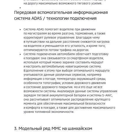
на дорогу максимально возможного тягового усилия.
Передовая вспомогательная информационная
система ADAS / технологии подключения
Система ADAS помогает водителю при движении
по магистралям во время разгона, торможения, а также
корректирует рулевое управление. Благодаря чему
в путешествии на дальние расстояния снижается нагрузка
на водителя и уменьшается его усталость, и кроме того,
оптимизируются потоки трафика на дорогах.
Система подключения автомобиля облегчает подготовку
к поездкам: она связывается со смартфоном водителя,
используя который можно заранее составить маршрут
и настроить автомобильную навигационную систему.
В дополнение к этому при выборе оптимального маршрута
учитываются данные различных сервисов, например
информация о погоде, температура окружающей среды,
особенности топографии, условия дорожного движения
и состояние дорожного покрытия. Но и это еще не все
возможности системы. Анализируя данные системы управления
зарядом тяговой аккумуляторной батареи и системы S-AWC,
она рассчитывает оптимальное распределение крутящего
момента для обеспечения максимальной безопасности
и комфорта в поездке, а также для достижения максимального
уровня топливной экономичности.
3. Модельный ряд MMC на шанхайском