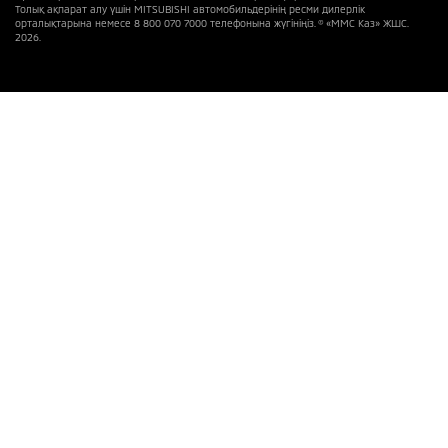
Толық ақпарат алу үшін MITSUBISHI автомобильдерінің ресми дилерлік
орталықтарына немесе 8 800 070 7000 телефонына жүгініңіз. © «ММС Каз» ЖШС.
2026.