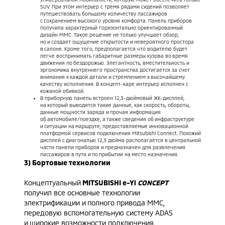
SUV. При этом интерьер с тремя рядами сидений позволяет
путешествовать большому количеству пассажиров
с сохранением высокого уровня комфорта. Панель приборов
получила характерный горизонтально ориентированный
дизайн ММС. Такое решение не только улучшает обзор,
но и создает ощущение открытости и невероятного простора
в салоне. Кроме того, предполагается что водителю будет
легче воспринимать габаритные размеры кузова во время
движения по бездорожью. Элегантность, вместительность и
эргономика внутреннего пространства достигается за счет
внимания к каждой детали и стремлением к высочайшему
качеству исполнения. В концепт-каре интерьер исполнен с
кожаной обивкой.
В приборную панель встроен 12,3-дюймовый ЖК-дисплей,
на который выводятся такие данные, как скорость, обороты,
данные мощности заряда и прочая информация
об автомобиле/поездке, а также сведения об инфраструктуре
и ситуации на маршруте, предоставляемые инновационной
платформой сервисов подключения Mitsubishi Connect. Похожий
дисплей с диагональю 12,3 дюйма располагается в центральной
части панели приборов и предназначен для развлечения
пассажиров в пути и по прибытии на место назначения.
3) Бортовые технологии
Концептуальный
MITSUBISHI e-Yi
CO
NCEPT
получил все основные технологии
электрификации и полного привода MMC,
передовую вспомогательную систему ADAS
и широкие возможности подключения.