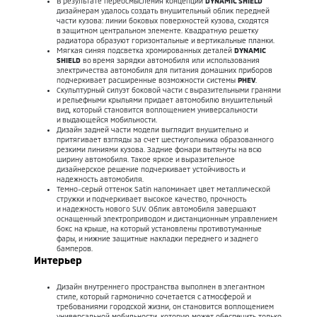
В результате переосмысления концепции
DYNAMIC SHIELD
дизайнерам удалось создать внушительный облик передней
части кузова: линии боковых поверхностей кузова, сходятся
в защитном центральном элементе. Квадратную решетку
радиатора образуют горизонтальные и вертикальные планки.
Мягкая синяя подсветка хромированных деталей
DYNAMIC
SHIELD
во время зарядки автомобиля или использования
электричества автомобиля для питания домашних приборов
подчеркивает расширенные возможности системы
PHEV
.
Скульптурный силуэт боковой части с выразительными гранями
и рельефными крыльями придает автомобилю внушительный
вид, который становится воплощением универсальности
и выдающейся мобильности.
Дизайн задней части модели выглядит внушительно и
притягивает взгляды за счет шестиугольника образованного
резкими линиями кузова. Задние фонари вытянуты на всю
ширину автомобиля. Такое яркое и выразительное
дизайнерское решение подчеркивает устойчивость и
надежность автомобиля.
Темно-серый оттенок Satin напоминает цвет металлической
стружки и подчеркивает высокое качество, прочность
и надежность нового SUV. Облик автомобиля завершают
оснащенный электроприводом и дистанционным управлением
бокс на крыше, на который установлены противотуманные
фары, и нижние защитные накладки переднего и заднего
бамперов.
Интерьер
Дизайн внутреннего пространства выполнен в элегантном
стиле, который гармонично сочетается с атмосферой и
требованиями городской жизни, он становится воплощением
универсальной мобильности, которую может обеспечить только