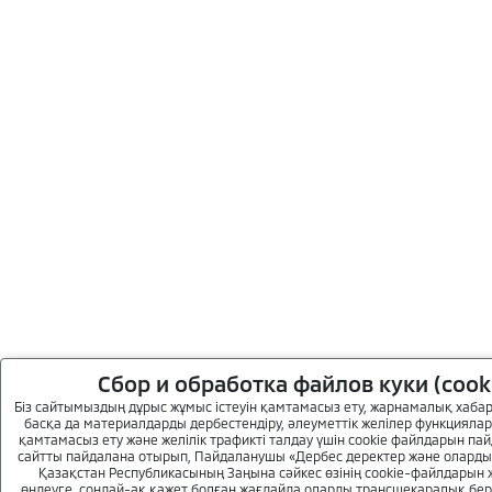
Сбор и обработка файлов куки (cook
Біз сайтымыздың дұрыс жұмыс істеуін қамтамасыз ету, жарнамалық хаба
басқа да материалдарды дербестендіру, әлеуметтік желілер функциял
қамтамасыз ету және желілік трафикті талдау үшін cookie файлдарын па
сайтты пайдалана отырып, Пайдаланушы «Дербес деректер және оларды
Қазақстан Республикасының Заңына сәйкес өзінің cookie-файлдарын 
өңдеуге, сондай-ақ қажет болған жағдайда оларды трансшекаралық беруг