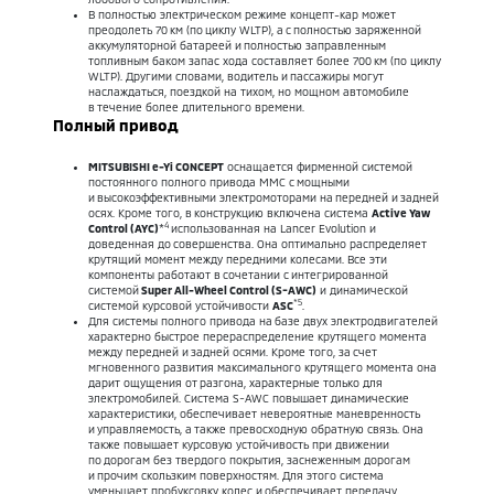
В полностью электрическом режиме концепт-кар может
преодолеть 70 км (по циклу WLTP), а с полностью заряженной
аккумуляторной батареей и полностью заправленным
топливным баком запас хода составляет более 700 км (по циклу
WLTP). Другими словами, водитель и пассажиры могут
наслаждаться, поездкой на тихом, но мощном автомобиле
в течение более длительного времени.
Полный привод
MITSUBISHI e-Yi CONCEPT
оснащается фирменной системой
постоянного полного привода MMC с мощными
и высокоэффективными электромоторами на передней и задней
осях. Кроме того, в конструкцию включена система
Active Yaw
4
Control (AYC)
*
использованная на Lancer Evolution и
доведенная до совершенства. Она оптимально распределяет
крутящий момент между передними колесами. Все эти
компоненты работают в сочетании с интегрированной
системой
Super All-Wheel Control (S-AWC)
и динамической
*5
системой курсовой устойчивости
ASC
.
Для системы полного привода на базе двух электродвигателей
характерно быстрое перераспределение крутящего момента
между передней и задней осями. Кроме того, за счет
мгновенного развития максимального крутящего момента она
дарит ощущения от разгона, характерные только для
электромобилей. Система S-AWC повышает динамические
характеристики, обеспечивает невероятные маневренность
и управляемость, а также превосходную обратную связь. Она
также повышает курсовую устойчивость при движении
по дорогам без твердого покрытия, заснеженным дорогам
и прочим скользким поверхностям. Для этого система
уменьшает пробуксовку колес и обеспечивает передачу