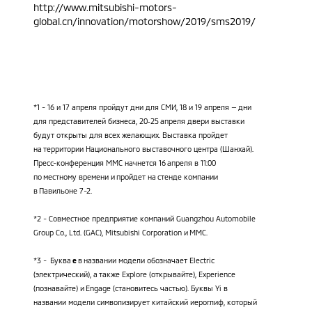
http://www.mitsubishi-motors-
global.cn/innovation
/motorshow/2019/sms2019/
*1 - 16 и 17 апреля пройдут дни для СМИ, 18 и 19 апреля — дни
для представителей бизнеса, 20‑25 апреля двери выставки
будут открыты для всех желающих. Выставка пройдет
на территории Национального выставочного центра (Шанхай).
Пресс-конференция MMC начнется 16 апреля в 11:00
по местному времени и пройдет на стенде компании
в Павильоне 7-2.
*2 - Совместное предприятие компаний Guangzhou Automobile
Group Co., Ltd. (GAC), Mitsubishi Corporation и MMC.
*3 - Буква
e
в названии модели обозначает Electric
(электрический), а также Explore (открывайте), Experience
(познавайте) и Engage (становитесь частью). Буквы Yi в
названии модели символизирует китайский иероглиф, который