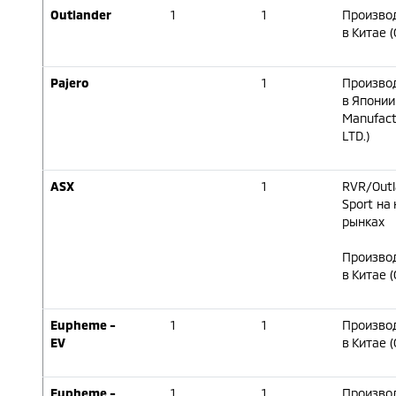
Outlander
1
1
Произво
в Китае 
Pajero
1
Произво
в Японии
Manufactu
LTD.)
ASX
1
RVR/Outl
Sport на
рынках
Произво
в Китае 
Eupheme -
1
1
Произво
EV
в Китае 
Eupheme -
1
1
Произво