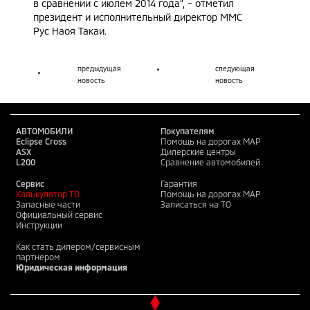
в сравнении с июлем 2014 года”, - отметил
президент и исполнительный директор ММС
Рус Наоя Такаи.
предыдущая
следующая
новость
новость
АВТОМОБИЛИ
Покупателям
Eclipse Cross
Помощь на дорогах MAP
ASX
Дилерские центры
L200
Сравнение автомобилей
Сервис
Гарантия
Калькулятор ТО
Помощь на дорогах MAP
Запасные части
Записаться на ТО
Официальный сервис
Инструкции
Как стать дилером/сервисным
партнером
Юридическая информация