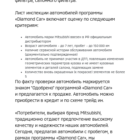
фильтра, салонного фильтра.
Лист инспекции автомобилей программы
«Diamond Car» включает оценку по следующим
критериям:
Автомобиль марки Mitsubishi ввезен в РФ официальным
дистрибьютором
Возраст автомобиля - до 7 лет, пробег - до 150 000 км
Наличие сервисной истории обслуживания автомобиля
(документально подтвержденная)
Автомобиль не принимал участия в ДТП, повлекших изменения
геометрических параметров кузова и не имеет кузовных
элементов и деталей салона, подлежащих замене
Количество вновь окрашенных (к покраске) элементов не более
5
По факту проверки автомобиль маркируется
знаком “Одобрено” программой «Diamond Car»
и предлагается к продаже. Автомобиль можно
приобрести в кредит и по схеме трейд ин.
«Потребители, выбирая бренд Mitsubishi,
традиционно отдают предпочтение высокому
качеству и надежности наших автомобилей.
Сегодня, предлагая автомобили с пробегом, в
рамках программы «Diamond Car», мы