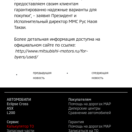
предоставляем своим клиентам
гарантированно надежные варианты для
покупки”, - заявил Президент и
Исполнительный директор ММС Рус Наоя
Такаи.
Более детальная информация доступна на
официальном сайте по ссылке:
http://www.mitsubishi-motors.ru/for-
byers/used/
предыдущая
следующая
новость
новость
АВТОМОБИЛИ
Покупателям
Eclipse Cross
Помощь на дорогах MAP
ASX
Дилерские центры
L200
Сравнение автомобилей
Сервис
Гарантия
Калькулятор ТО
Помощь на дорогах MAP
Запасные части
Записаться на ТО