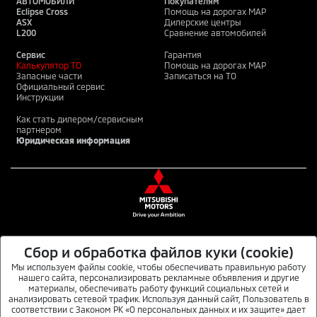
АВТОМОБИЛИ
Покупателям
Eclipse Cross
Помощь на дорогах MAP
ASX
Дилерские центры
L200
Сравнение автомобилей
Сервис
Гарантия
Калькулятор ТО
Помощь на дорогах MAP
Запасные части
Записаться на ТО
Официальный сервис
Инструкции
Как стать дилером/сервисным
партнером
Юридическая информация
Сбор и обработка файлов куки (cookie)
MITSUBISHI MOTORS В СОЦИАЛЬНЫХ СЕТЯХ
Мы используем файлы cookie, чтобы обеспечивать правильную работу
нашего сайта, персонализировать рекламные объявления и другие
материалы, обеспечивать работу функций социальных сетей и
анализировать сетевой трафик. Используя данный сайт, Пользователь в
Данный интернет-сайт носит информационный характер и не является публичной
соответствии с Законом РК «О персональных данных и их защите» дает
офертой. Для получения подробной информации обращайтесь в официальные